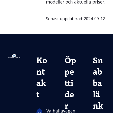
modeller och aktuella priser.
Senast uppdaterad:
2024-09-12
Ko
Öp
Sn
nt
pe
ab
ak
tti
ba
t
de
lä
r
nk
Valhallavägen