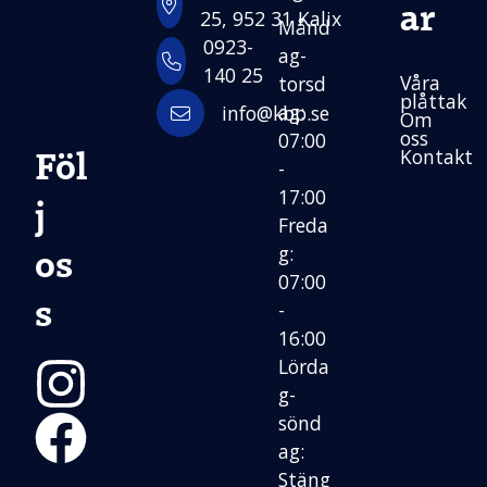
ar
25, 952 31 Kalix
Månd
0923-
ag-
140 25
Våra
torsd
plåttak
ag:
info@kbp.se
Om
oss
07:00
Föl
Kontakt
-
17:00
j
Freda
os
g:
07:00
s
-
16:00
Lörda
g-
sönd
Instagram
ag:
Facebook
Stäng