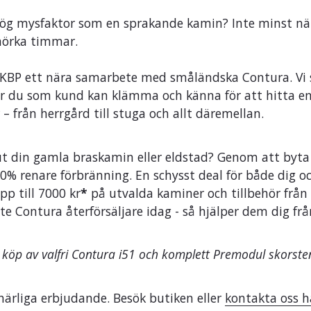
 hög mysfaktor som en sprakande kamin? Inte minst när
 mörka timmar.
å KBP ett nära samarbete med småländska Contura. Vi 
där du som kund kan klämma och känna för att hitta en
 – från herrgård till stuga och allt däremellan.
ut din gamla braskamin eller eldstad? Genom att byt
80% renare förbränning. En schysst deal för både dig o
p till 7000 kr
*
på utvalda kaminer och tillbehör från
Contura återförsäljare idag - så hjälper dem dig från 
 köp av valfri Contura i51 och komplett Premodul skorste
ärliga erbjudande. Besök butiken eller
kontakta oss h