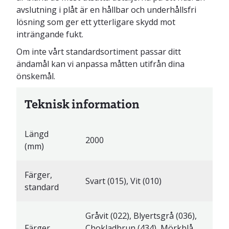
avslutning i plåt är en hållbar och underhållsfri
lösning som ger ett ytterligare skydd mot
inträngande fukt.
Om inte vårt standardsortiment passar ditt
ändamål kan vi anpassa måtten utifrån dina
önskemål.
Teknisk information
Längd
2000
(mm)
Färger,
Svart (015), Vit (010)
standard
Gråvit (022), Blyertsgrå (036),
Färger,
Chokladbrun (434), Mörkblå